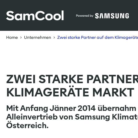
Table Of Content
Zwei starke Partner auf dem Klimageräte Markt
sr.skip-to.main-content
sr.skip-to.table-of-contents
sr.skip-to.main-navigation
Home
Unternehmen
Zwei starke Partner auf dem Klimagerät
ZWEI STARKE PARTNE
KLIMAGERÄTE MARKT
Mit Anfang Jänner 2014 übernahm
Alleinvertrieb von Samsung Klimat
Österreich.