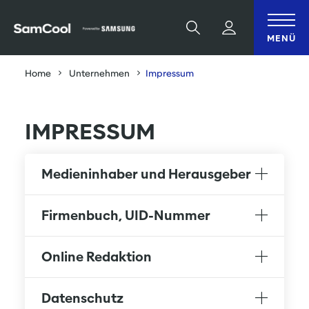
Table Of Content
IMPRESSUM
sr.skip-to.main-content
sr.skip-to.table-of-contents
sr.skip-to.main-navigation
Suche
MENÜ
Home
Unternehmen
Impressum
IMPRESSUM
Medieninhaber und Herausgeber
Firmenbuch, UID-Nummer
Online Redaktion
Datenschutz