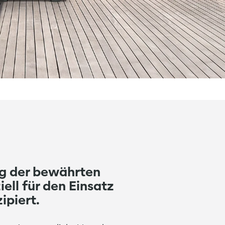
ng der bewährten
l für den Einsatz
ipiert.