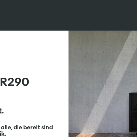
R290
t.
lle, die bereit sind
ik.