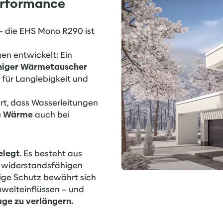
erformance
– die EHS Mono R290 ist
en entwickelt: Ein
higer Wärmetauscher
für Langlebigkeit und
rt, dass Wasserleitungen
ge Wärme
auch bei
elegt
. Es besteht aus
rs widerstandsfähigen
tige Schutz bewährt sich
mwelteinflüssen – und
ge zu verlängern.