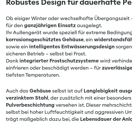
Robustes Design für dauerhafte P
Ob eisiger Winter oder wechselhafte Übergangszeit 
für den
ganzjährigen Einsatz
ausgelegt.
Ihr Außengerät wurde speziell für extreme Bedingung
korrosionsgeschütztes Gehäuse
, ein
widerstandsfä
sowie ein
intelligentes Entwässerungsdesign
sorgen 
sicheren Betrieb – selbst bei Frost.
Dank
integrierter Frostschutzsysteme
wird verhinde
einfrieren oder beschädigt werden – für
zuverlässi
tiefsten Temperaturen.
Auch das
Gehäuse
selbst ist auf
Langlebigkeit ausg
verzinktem Stahl
, der zusätzlich mit einer besonde
Pulverbeschichtung
versehen ist. Dieser mehrschich
selbst bei hoher Luftfeuchtigkeit und aggressiven U
trägt maßgeblich dazu bei, die
Lebensdauer der Anla