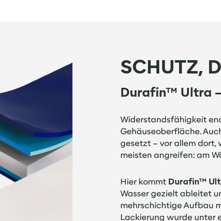
SCHUTZ, D
Durafin™ Ultra –
Widerstandsfähigkeit en
Gehäuseoberfläche. Auch
gesetzt – vor allem dor
meisten angreifen: am W
Hier kommt
Durafin™ Ul
Wasser gezielt ableitet u
mehrschichtige Aufbau mi
Lackierung wurde unter 