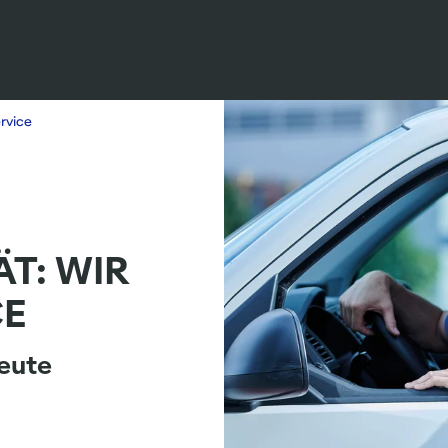
ervice
ÄT: WIR
CE
neute