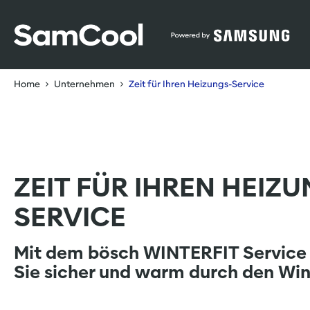
Table Of Content
Zeit für Ihren Heizungs-Service
sr.skip-to.main-content
sr.skip-to.table-of-contents
sr.skip-to.main-navigation
Home
Unternehmen
Zeit für Ihren Heizungs-Service
ZEIT FÜR IHREN HEIZ
SERVICE
Mit dem bösch WINTERFIT Servic
Sie sicher und warm durch den Win