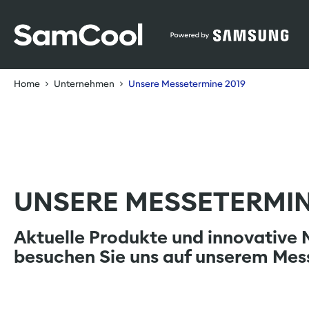
Table Of Content
Unsere Messetermine 2019
sr.skip-to.main-content
sr.skip-to.table-of-contents
sr.skip-to.main-navigation
Home
Unternehmen
Unsere Messetermine 2019
UNSERE MESSETERMIN
Aktuelle Produkte und innovative 
besuchen Sie uns auf unserem Mes