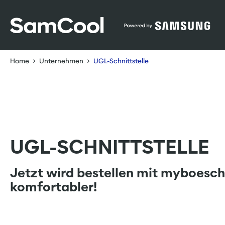
Table Of Content
UGL-Schnittstelle
sr.skip-to.main-content
sr.skip-to.table-of-contents
sr.skip-to.main-navigation
Home
Unternehmen
UGL-Schnittstelle
UGL-SCHNITTSTELLE
Jetzt wird bestellen mit myboesch
komfortabler!