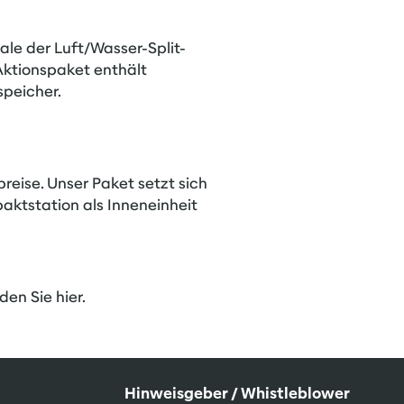
le der Luft/Wasser-Split-
Aktionspaket enthält
speicher.
eise. Unser Paket setzt sich
ktstation als Inneneinheit
inden Sie
hier
.
Hinweisgeber / Whistleblower