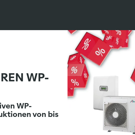
HREN WP-
tiven WP-
uktionen von bis