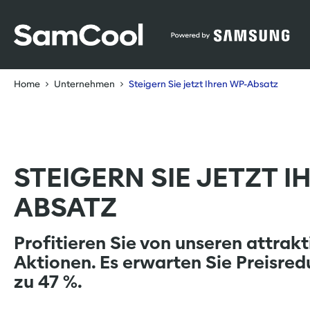
Table Of Content
Steigern Sie jetzt Ihren WP-Absatz
sr.skip-to.main-content
sr.skip-to.table-of-contents
sr.skip-to.main-navigation
Home
Unternehmen
Steigern Sie jetzt Ihren WP-Absatz
STEIGERN SIE JETZT I
ABSATZ
Profitieren Sie von unseren attrak
Aktionen. Es erwarten Sie Preisred
zu 47 %.