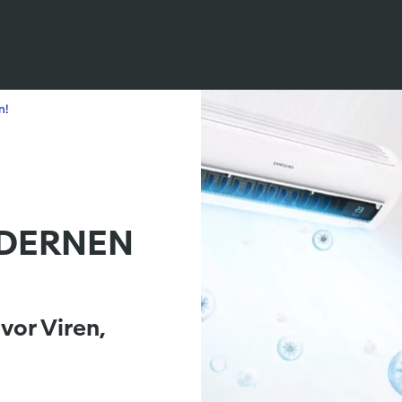
n!
ODERNEN
or Viren,