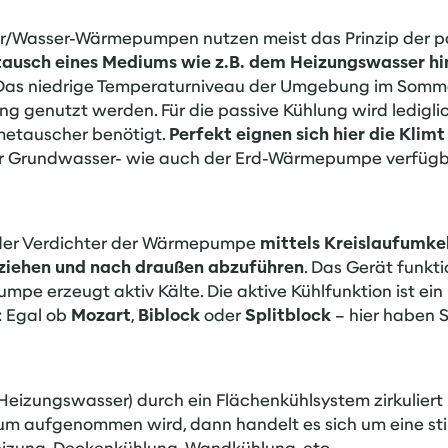
r/Wasser-Wärmepumpen nutzen meist das Prinzip der pa
usch eines Mediums wie z.B. dem Heizungswasser hi
 Das niedrige Temperaturniveau der Umgebung im Somme
g genutzt werden. Für die passive Kühlung wird ledigli
etauscher benötigt.
Perfekt eignen sich hier die
Klim
der Grundwasser- wie auch der Erd-Wärmepumpe verfügb
 der Verdichter der Wärmepumpe
mittels Kreislaufumke
ziehen und nach draußen abzuführen
. Das Gerät funkti
mpe erzeugt aktiv Kälte. Die aktive Kühlfunktion ist ein
 Egal ob
Mozart
,
Biblock
oder
Splitblock
– hier haben S
Heizungswasser) durch ein Flächenkühlsystem zirkuliert 
m aufgenommen wird, dann handelt es sich um eine still