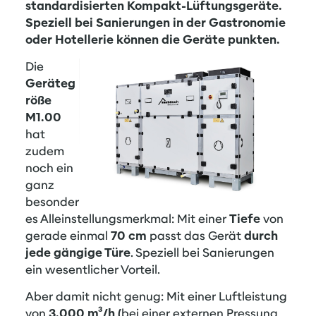
standardisierten Kompakt-Lüftungsgeräte.
Speziell bei Sanierungen in der Gastronomie
oder Hotellerie können die Geräte punkten.
Die
Geräteg
röße
M1.00
hat
zudem
noch ein
ganz
besonder
es Alleinstellungsmerkmal: Mit einer
Tiefe
von
gerade einmal
70 cm
passt das Gerät
durch
jede gängige Türe
. Speziell bei Sanierungen
ein wesentlicher Vorteil.
Aber damit nicht genug: Mit einer Luftleistung
von
3
.000 m³/h (
bei einer externen Pressung