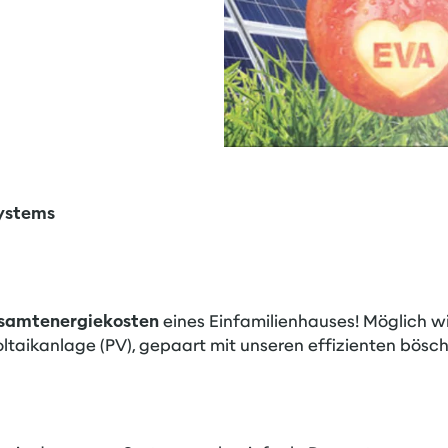
Systems
esamtenergiekosten
eines Einfamilienhauses! Möglich w
oltaikanlage (PV), gepaart mit unseren effizienten bö