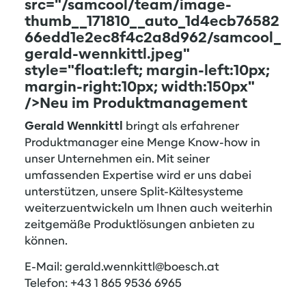
src="/samcool/team/image-
thumb__171810__auto_1d4ecb76582
66edd1e2ec8f4c2a8d962/samcool_
gerald-wennkittl.jpeg"
style="float:left; margin-left:10px;
margin-right:10px; width:150px"
/>Neu im Produktmanagement
Gerald Wennkittl
bringt als erfahrener
Produktmanager eine Menge Know-how in
unser Unternehmen ein. Mit seiner
umfassenden Expertise wird er uns dabei
unterstützen, unsere Split-Kältesysteme
weiterzuentwickeln um Ihnen auch weiterhin
zeitgemäße Produktlösungen anbieten zu
können.
E-Mail:
gerald.wennkittl@boesch.at
Telefon: +43 1 865 9536 6965