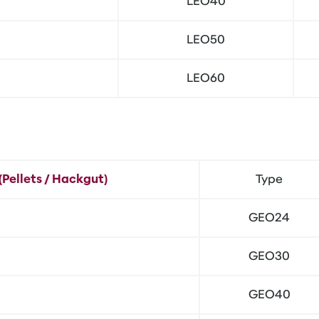
LEO40
LEO50
LEO60
Pellets / Hackgut)
Type
GEO24
GEO30
GEO40