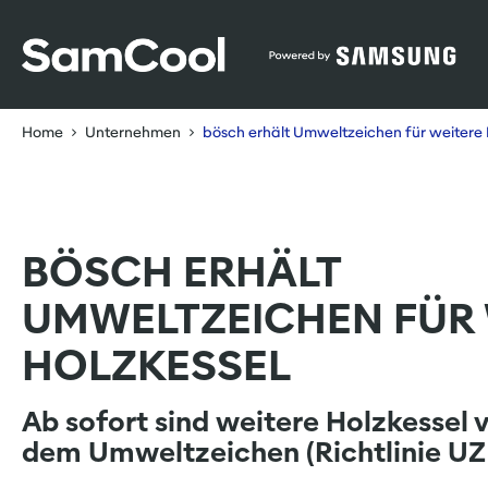
Table Of Content
bösch erhält Umweltzeichen für weitere Holzkessel
sr.skip-to.main-content
sr.skip-to.table-of-contents
sr.skip-to.main-navigation
Home
Unternehmen
bösch erhält Umweltzeichen für weitere 
BÖSCH ERHÄLT
UMWELTZEICHEN FÜR 
HOLZKESSEL
Ab sofort sind weitere Holzkessel 
dem Umweltzeichen (Richtlinie UZ 