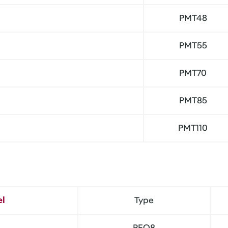
PMT48
PMT55
PMT70
PMT85
PMT110
el
Type
PEO8