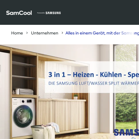
Table Of Content
Alles in einem Gerät, mit der Samsung Luft/Wasser Sp
sr.skip-to.main-content
sr.skip-to.table-of-contents
sr.skip-to.main-navigation
Home
Unternehmen
Alles in einem Gerät, mit der Sams