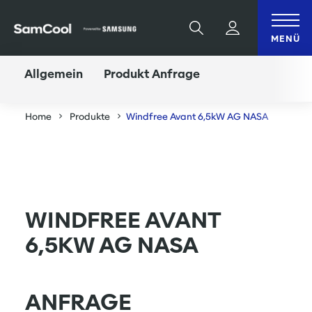
Table Of Content
Windfree Avant 6,5kW AG NASA
Anfrage
sr.skip-to.main-content
sr.skip-to.table-of-contents
sr.skip-to.main-navigation
Suche
MENÜ
Allgemein
Produkt Anfrage
Home
Produkte
Windfree Avant 6,5kW AG NASA
WINDFREE AVANT
6,5KW AG NASA
ANFRAGE