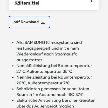
Kältemittel
reinigungsfähigem Luftfilter
Wahlweise mit Infrarotfernbedienung oder
Kabelfernbedienung mit Echtzeit-, Tages-
pdf Download
und Wochentimer und
Raumtemperaturfühler
Alle Bauteile sind über die Unterseite des
Alle SAMSUNG Klimasysteme sind
Gerätes zu erreichen
leistungsgeregelt und mit einem
Eine Revisionsöffnung ist nicht erforderlich
Wiederanlauf nach Stromausfall
ausgestattet
Nennkühlleistung bei Raumtemperatur
27°C, Außentemperatur 35°C
Nennheizleistung bei Raumtemperatur
20°C, Außentemperatur 7°C
Schalldaten gemessen im schalltoten
Raum in 1m Abstand nach ISO 3741
Elektrische Anspeisung bei allen Geräten
über das Außengerät möglich