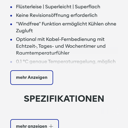
Flüsterleise | Superleicht | Superflach
Keine Revisionsöffnung erforderlich
"Windfree" Funktion ermöglicht Kühlen ohne
Zugluft
Optional mit Kabel-Fernbedienung mit
Echtzeit-, Tages- und Wochentimer und
Raumtemperaturfühler
0.1 °C genaue Temperaturregelung, möglich
durch Hochleistungs-Einspritzventil mit
2000 Regelschritten
mehr Anzeigen
4 separat regelbare Luftleitlamellen
Kühlen | Heizen | Entfeuchten | Lüften
SPEZIFIKATIONEN
Eingebaute Kondensatwasserpumpe mit 55
cm Förderhöhe
Easy-Steck-System für problemlosen
Kondensatwasseranschluss
mehr anzeigen