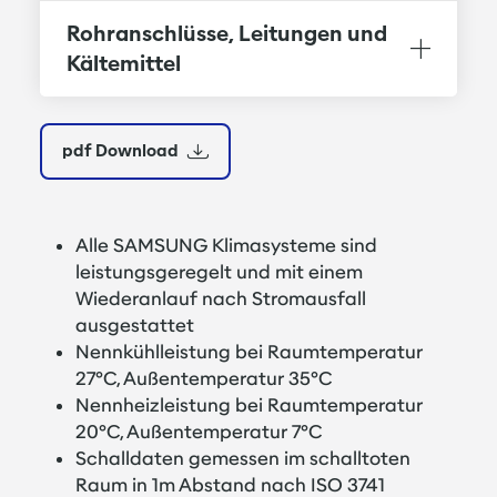
Verdampfer aus Kupferrohr mit
Rohranschlüsse, Leitungen und
aufgepressten Aluminiumlamellen
Kältemittel
Luftansauggitter nach unten klappbar, mit
leicht herausnehmbarem,
reinigungsfähigem Luftfilter
pdf Download
Wahlweise mit Infrarot- oder
Kabelfernbedienung mit Echtzeit-, Tages-
und Wochentimer und
Raumtemperaturfühler
Alle SAMSUNG Klimasysteme sind
leistungsgeregelt und mit einem
Alle Bauteile sind über die Unterseite des
Wiederanlauf nach Stromausfall
Gerätes zu erreichen
ausgestattet
Eine Revisionsöffnung ist nicht erforderlich
Nennkühlleistung bei Raumtemperatur
27°C, Außentemperatur 35°C
Nennheizleistung bei Raumtemperatur
20°C, Außentemperatur 7°C
Schalldaten gemessen im schalltoten
Raum in 1m Abstand nach ISO 3741