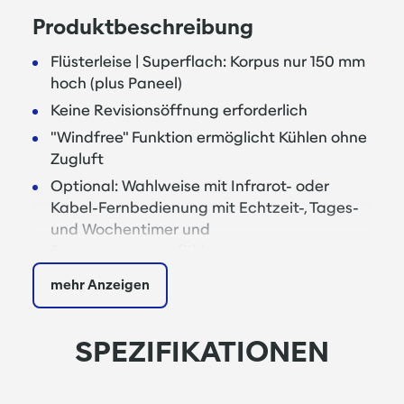
Produktbeschreibung
Flüsterleise | Superflach: Korpus nur 150 mm
hoch (plus Paneel)
Keine Revisionsöffnung erforderlich
"Windfree" Funktion ermöglicht Kühlen ohne
Zugluft
Optional: Wahlweise mit Infrarot- oder
Kabel-Fernbedienung mit Echtzeit-, Tages-
und Wochentimer und
Raumtemperaturfühler
0.1 °C genaue Temperaturregelung, möglich
mehr Anzeigen
durch Hochleistungs-Einspritzventil mit
2000 Regelschritten
SPEZIFIKATIONEN
Kühlen | Heizen | Entfeuchten | Lüften
Eingebaute Kondensatwasserpumpe mit 55
cm Förderhöhe