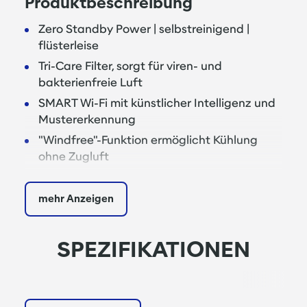
Produktbeschreibung
Zero Standby Power | selbstreinigend |
flüsterleise
Tri-Care Filter, sorgt für viren- und
bakterienfreie Luft
SMART Wi-Fi mit künstlicher Intelligenz und
Mustererkennung
"Windfree"-Funktion ermöglicht Kühlung
ohne Zugluft
3D Auto-Air-Swing | up & down | left & right
Inklusive Infrarotfernbedienung
mehr Anzeigen
Kühlen | Heizen | Entfeuchten | Lüften
Automatischer Betriebsartenwechsel
SPEZIFIKATIONEN
Platine mit alphanumerischem Display für
exakte Diagnosen
Luftansaug nicht sichtbar |