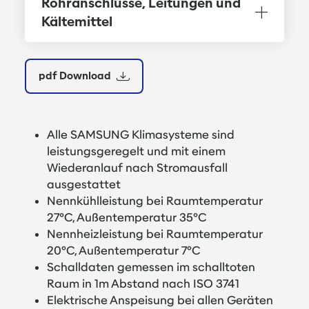
Rohranschlüsse, Leitungen und
Luftansaug kopfseitig über die gesamte
Kältemittel
Verdampferbreite
Luftausblas im unteren Geräteteil
3D Luftlenkautomatik zur optimalen
pdf Download
Zuluftverteilung im Raum oder Luftführung
individuell einstellbar
"Windfree"-Funktion für Kühlung ohne
Alle SAMSUNG Klimasysteme sind
Zugluft
leistungsgeregelt und mit einem
Reinigungsfähiger Full HD-Filter, leicht nach
Wiederanlauf nach Stromausfall
oben herausnehmbar
ausgestattet
Ventilator vierstufig schaltbar für
Nennkühlleistung bei Raumtemperatur
besonders geräuscharmen Betrieb
27°C, Außentemperatur 35°C
Direkt angetriebener Motor mit
Nennheizleistung bei Raumtemperatur
Wicklungsschutz
20°C, Außentemperatur 7°C
Schalldaten gemessen im schalltoten
Verdampfer aus CU-Rohr mit aufgepressten
Raum in 1m Abstand nach ISO 3741
Aluminiumlamellen
Elektrische Anspeisung bei allen Geräten
Elektronische Regelung mit