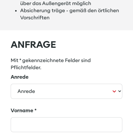
über das Außengerät möglich
mikroprozessorgesteuertem Betriebsablauf
Absicherung träge - gemäß den örtlichen
für optimalen Klimakomfort
Vorschriften
Schaltkontrolle über Infrarot-
Fernbedienung (Abstand bis 10 m) mit leicht
verständlichem LCD-Display oder optionaler
ANFRAGE
Kabelfernbedienung mit Echtzeit-, Tages-
und Wochentimer und
Raumtemperaturfühler
Mit * gekennzeichnete Felder sind
Pflichtfelder.
Anrede
Vorname
*