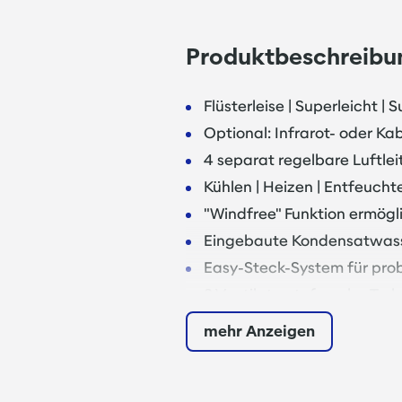
Produktbeschreibu
Flüsterleise | Superleicht | 
Optional: Infrarot- oder K
4 separat regelbare Luftle
Kühlen | Heizen | Entfeucht
"Windfree" Funktion ermögl
Eingebaute Kondensatwas
Easy-Steck-System für pr
3 Ventilatorstufen plus Tur
Konfigurierbare Schaltkonta
mehr Anzeigen
Für 2-Leiter und 4-Leiter 
Antibakteriell beschichtet