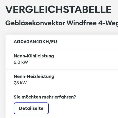
Optional: Störmelde- und 
VERGLEICHSTABELLE
Farbe Gerätepaneel weiß R
Gebläsekonvektor Windfree 4-Weg
Inneneinheit
AG060AN4DKH/EU
Luftausblasöffnungen in 4
Nenn-Kühlleistung
Steuerung der Luftströmung
6,0 kW
Wärmetauscher aus Kupferr
Luftansauggitter nach unte
Nenn-Heizleistung
Superleiser Betrieb durch d
7,3 kW
Infrarotfernbedienung ode
Raumtemperaturfühler mit 
Sie möchten mehr erfahren?
Alle Bauteile sind über die
Detailseite