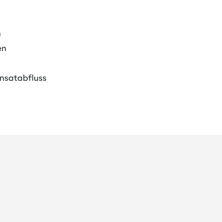
n
en
nsatabfluss