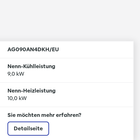
AG090AN4DKH/EU
Nenn-Kühlleistung
9,0 kW
gem Luftfilter
Nenn-Heizleistung
10,0 kW
timer und
Sie möchten mehr erfahren?
Detailseite