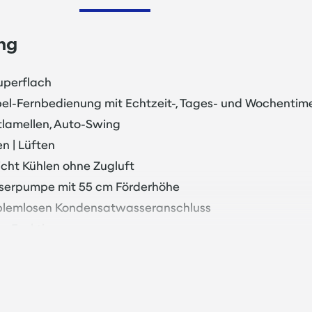
ng
Superflach
abel-Fernbedienung mit Echtzeit-, Tages- und Wochenti
itlamellen, Auto-Swing
en | Lüften
icht Kühlen ohne Zugluft
serpumpe mit 55 cm Förderhöhe
oblemlosen Kondensatwasseranschluss
bo-Funktion
kte für 2 Stk 2- oder 3-Wege Ventile (230 V, ON | OFF)
Systeme geeignet
er Luftfilter und Wärmetauscher