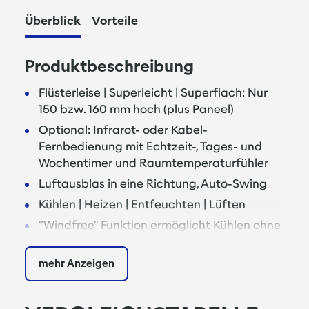
Überblick
Vorteile
Produktbeschreibung
Flüsterleise | Superleicht | Superflach: Nur
150 bzw. 160 mm hoch (plus Paneel)
Optional: Infrarot- oder Kabel-
Fernbedienung mit Echtzeit-, Tages- und
Wochentimer und Raumtemperaturfühler
Luftausblas in eine Richtung, Auto-Swing
Kühlen | Heizen | Entfeuchten | Lüften
"Windfree" Funktion ermöglicht Kühlen ohne
Zugluft
Eingebaute Kondensatwasserpumpe mit 55
mehr Anzeigen
cm Förderhöhe
Easy-Steck-System für problemlosen