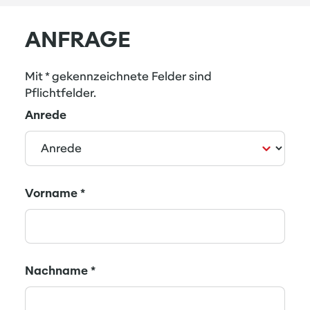
leicht herausnehmbarem,
reinigungsfähigem Luftfilter
ANFRAGE
Superleiser Betrieb durch dreistufiges
Gebläse
Mit * gekennzeichnete Felder sind
Infrarotfernbedienung oder
Pflichtfelder.
Kabelfernbedienung mit Echtzeit-, Tages-
Anrede
und Wochentimer und
Raumtemperaturfühler mit
bedienungsfreundlicher Symboltechnik
erhältlich
Alle Bauteile sind über die Unterseite des
Vorname
*
Gerätes zu erreichen
Nachname
*