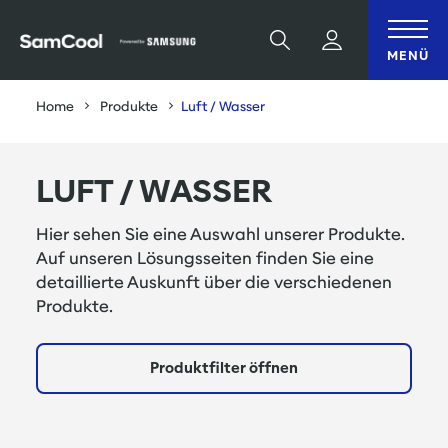
Table Of Content
Luft / Wasser
sr.skip-to.main-content
sr.skip-to.table-of-contents
sr.skip-to.main-navigation
Suche
MENÜ
Home
Produkte
Luft / Wasser
LUFT / WASSER
Hier sehen Sie eine Auswahl unserer Produkte.
Auf unseren
Lösungsseiten
finden Sie eine
detaillierte Auskunft über die verschiedenen
Produkte.
Produktfilter öffnen