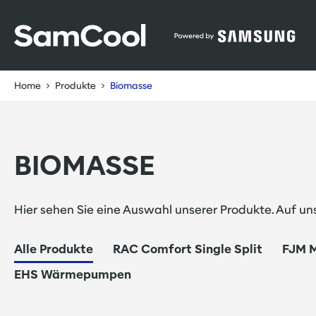
Table Of Content
Biomasse
sr.skip-to.main-content
sr.skip-to.table-of-contents
sr.skip-to.main-navigation
Home
Produkte
Biomasse
BIOMASSE
Hier sehen Sie eine Auswahl unserer Produkte. Auf u
Alle Produkte
RAC Comfort Single Split
FJM M
EHS Wärmepumpen